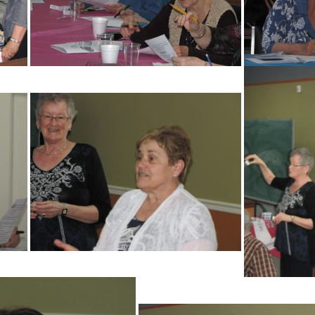
Social du 13
AGR, LaSarr
Assemblée gé
Conférence D
St-Valentin, 
Social de N
Soirée d’ast
Dîner du 11 
Social de ju
AGR Rouyn 