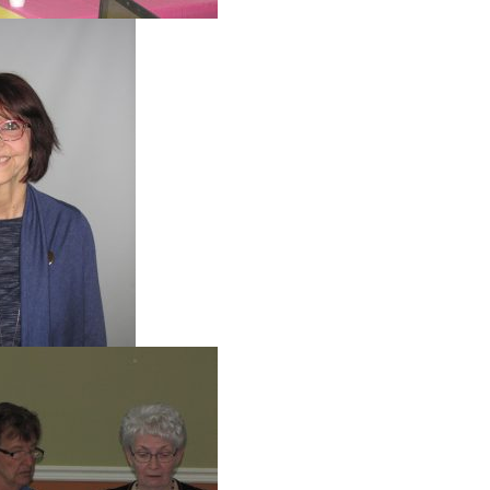
Action 2024
traitées et nos 80 ans en 2024:
024
ours en action »
 aînés 2023:
ans+ (17 novembre, 2022)
t-Valentin
oël 2019
 aînés et accueil des nouveaux membres 2019
ainé(e)s, 25 octobre 2018