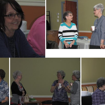
Assemblée gé
St-Valentin 
Sacs de plast
Fabrication 
Party de Noë
Soirée d’ast
Assemblée g
Social 9 jui
Assemblée g
AG 3 mai 20