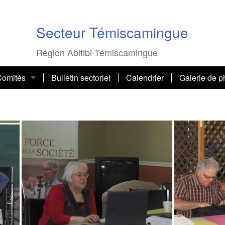
Secteur Témiscamingue
Région Abitibi-Témiscamingue
Comités
Bulletin sectoriel
Calendrier
Galerie de p
ction sociopolitique, Bernadin Létourneau
Dîner juin 2
ssurances, Pauline Dupont
Projet »Touj
ondition des femmes, Estelle Caza
Dîner de No
omité social, Hélène L. Sarrazin
Journée des
Comité des hommes
50e de l’AR
nvironnement et développement durable, Cécile Martin
Dîner de No