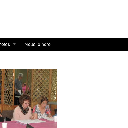
hotos
Nous joindre
026
ours en action »2026
ël 2025
 aînées 2025
EQ au Témiscamingue
ël 2024