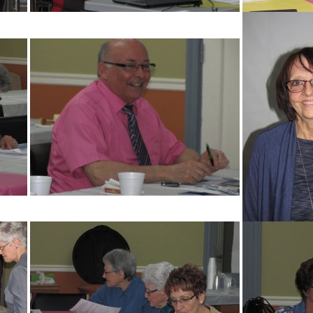
ondation Laure-Gaudreault, Pierrette Denis-Gauthier
Toujours en 
etraite, Florianne Vachon
Nouvelles re
Dîner juin 2
Projet « Touj
Journée des
Hommage 80 
Dîner de la S
Social de N
Journée des
Journée des 