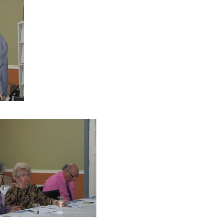
nérale du 26 avril 2017
2017
ique et fiscalité, 2017-01-26
de savons
l 2016.
ronomie du 5 octobre 2016
énérale du 4 octobre 2016
n 2016, Témiscaming
énérale à Amos 2016-05-17
16