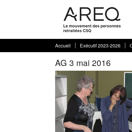
Accueil
Exécutif 2023-2026
A
AG 3 mai 2016
A
C
C
E